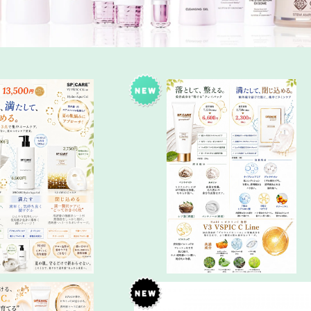
透明感 爆誕3点set／クレ
V SPIC クレイパック
潤いゲル・集中ケアパック
¥13,500
¥6,600