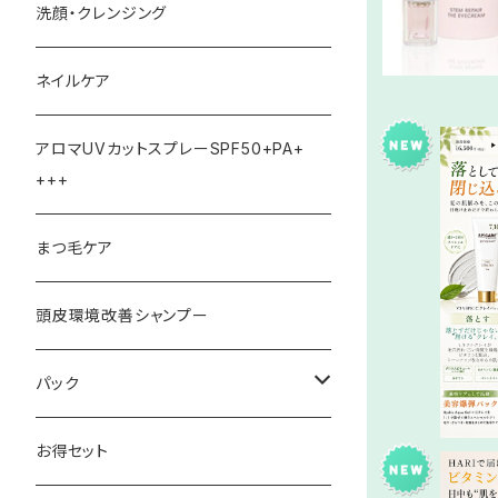
ローション(化粧水)
洗顔・クレンジング
美容液
ネイルケア
オイル
アロマUVカットスプレーSPF50+PA+
+++
UV美容液
まつ毛ケア
毛穴・ツヤ・
イパック・
クリーム
頭皮環境改善シャンプー
パック
パック
FOOTパック
お得セット