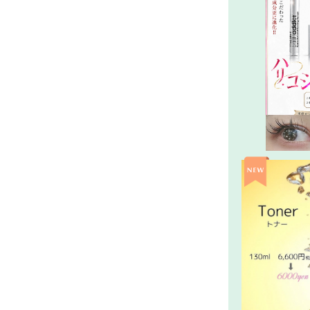
最強まつ毛
新V