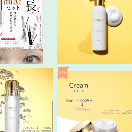
美容液高濱2本セット★
VSPIC クレンジング&洗顔フォー
¥14,500
¥5,500
SPIC エマルジョン
新VSPIC クリーム
¥8,100
¥9,900