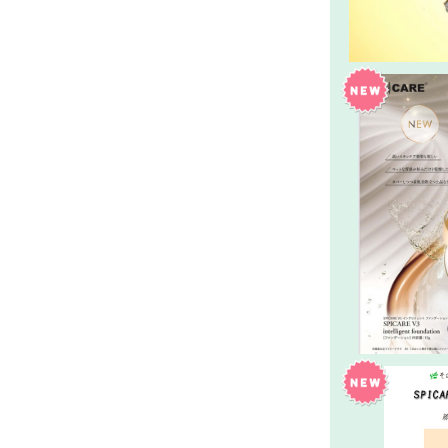
V3／sea