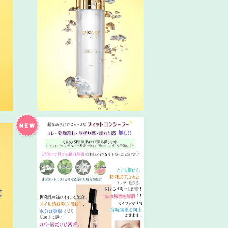
ム
新VSPIC トナー
¥6,300
超スムース感覚✴V3コンシーラー
¥5,200