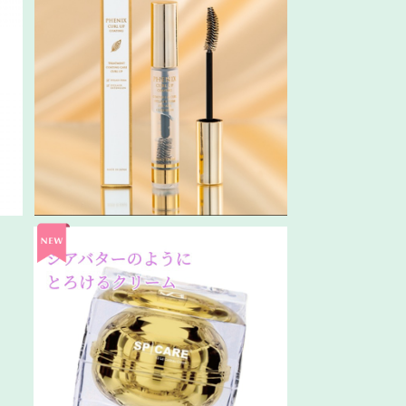
テ
Clear／PHENIXカールアップコーテ
ィング(ｶｰﾙｱｯﾌﾟ・ﾄﾘｰﾄﾒﾝﾄ)
¥3,850
パ
V3ファンデ同時購入1個目/贅沢ルカド
クリーム
¥11,500