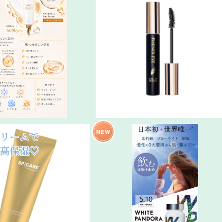
／飲む・満たす・守る、最強
Black／PHENIXカールアップコー
格上ツヤ肌プログラム～肌と
ィング(ｶｰﾙｱｯﾌﾟ・ﾄﾘｰﾄﾒﾝﾄ)
¥13,500
¥3,850
丁寧に向き合う。
ド&アームクリーム
日本初配合飲む日焼け止めホワイト
ンドラ
¥2,800
¥8,300