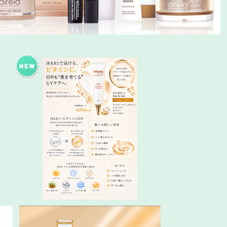
攻めるケアUVクリーム～Vspic C SU
N serum～
¥6,150