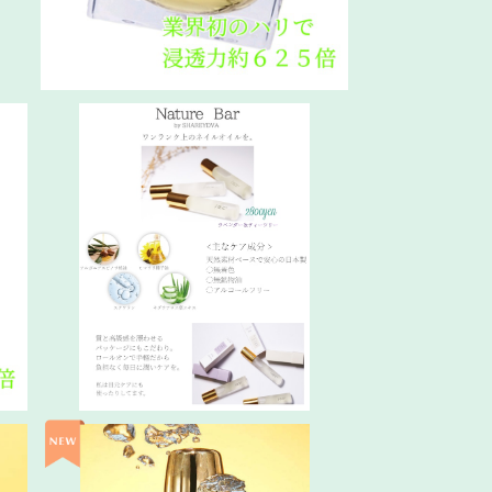
カ
ネイルオイル／ＳＨＡＲＥＹＤＶＡ ナ
チュレバー
¥2,800